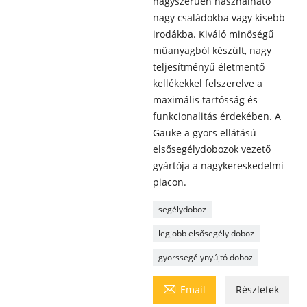
nagyszerűen használható
nagy családokba vagy kisebb
irodákba. Kiváló minőségű
műanyagból készült, nagy
teljesítményű életmentő
kellékekkel felszerelve a
maximális tartósság és
funkcionalitás érdekében. A
Gauke a gyors ellátású
elsősegélydobozok vezető
gyártója a nagykereskedelmi
piacon.
segélydoboz
legjobb elsősegély doboz
gyorssegélynyújtó doboz

Email
Részletek