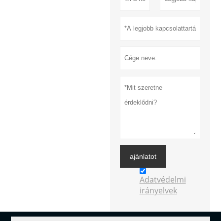
ajánlatot
Adatvédelmi
irányelvek