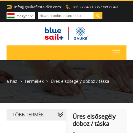

info@gaukefirstaidkit.com
+86 27 8480 3357 ext 8049


magyar

Toggl
a ház
>
Termékek
>
Üres elsősegély doboz / táska
TÖBB TERMÉK
Üres elsősegély
doboz / táska