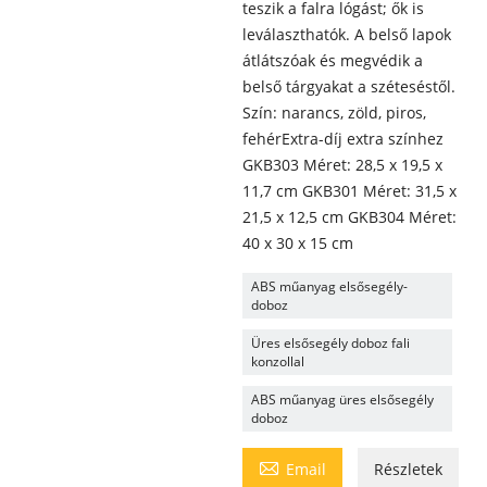
teszik a falra lógást; ők is
leválaszthatók. A belső lapok
átlátszóak és megvédik a
belső tárgyakat a széteséstől.
Szín: narancs, zöld, piros,
fehérExtra-díj extra színhez
GKB303 Méret: 28,5 x 19,5 x
11,7 cm GKB301 Méret: 31,5 x
21,5 x 12,5 cm GKB304 Méret:
40 x 30 x 15 cm
ABS műanyag elsősegély-
doboz
Üres elsősegély doboz fali
konzollal
ABS műanyag üres elsősegély
doboz

Email
Részletek