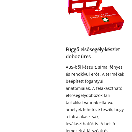
Függő elsősegély-készlet
doboz üres
ABS-ből készült, sima, fényes
és rendkívül erős. A termékek
beépített fogantyúi
anatómiaiak. A felakasztható
elsősegélydobozok fali
tartókkal vannak ellátva,
amelyek lehetővé teszik, hogy
a falra akasztsák;
leválaszthatók is. A belső
lemezek átlátszóak és