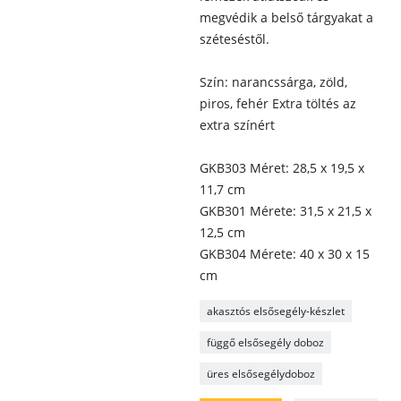
megvédik a belső tárgyakat a
széteséstől.
Szín: narancssárga, zöld,
piros, fehér Extra töltés az
extra színért
GKB303 Méret: 28,5 x 19,5 x
11,7 cm
GKB301 Mérete: 31,5 x 21,5 x
12,5 cm
GKB304 Mérete: 40 x 30 x 15
cm
akasztós elsősegély-készlet
függő elsősegély doboz
üres elsősegélydoboz