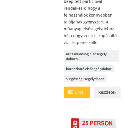
beépített partícióval
rendelkezik, hogy a
felhasználók könnyebben
találjanak gyógyszert. A
műanyag elsősegélydoboz
héja nagyon erős, kopásálló,
víz- és penészálló.
üres műanyag elsősegély
dobozok
hordozható elsősegélydoboz
sürgősségi segélydoboz

Email
Részletek