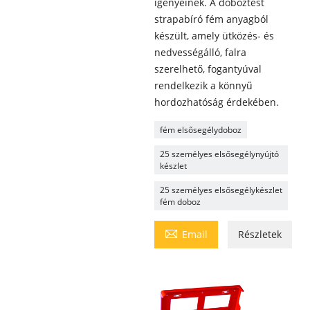
igényeinek. A doboztest
strapabíró fém anyagból
készült, amely ütközés- és
nedvességálló, falra
szerelhető, fogantyúval
rendelkezik a könnyű
hordozhatóság érdekében.
fém elsősegélydoboz
25 személyes elsősegélynyújtó
készlet
25 személyes elsősegélykészlet
fém doboz

Email
Részletek