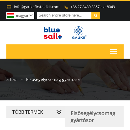

info@gaukefirstaidkit.com
+86 27 8480 3357 ext 8049


magyar

Toggl
a ház
>
Elsősegélycsomag gyártósor
TÖBB TERMÉK
Elsősegélycsomag
gyártósor