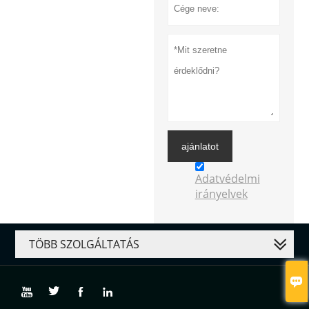
ajánlatot
Adatvédelmi
irányelvek
TÖBB SZOLGÁLTATÁS




