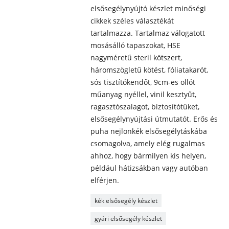
elsősegélynyújtó készlet minőségi
cikkek széles választékát
tartalmazza. Tartalmaz válogatott
mosásálló tapaszokat, HSE
nagyméretű steril kötszert,
háromszögletű kötést, fóliatakarót,
sós tisztítókendőt, 9cm-es ollót
műanyag nyéllel, vinil kesztyűt,
ragasztószalagot, biztosítótűket,
elsősegélynyújtási útmutatót. Erős és
puha nejlonkék elsősegélytáskába
csomagolva, amely elég rugalmas
ahhoz, hogy bármilyen kis helyen,
például hátizsákban vagy autóban
elférjen.
kék elsősegély készlet
gyári elsősegély készlet