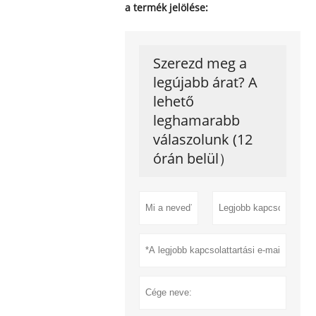
a termék jelölése:
Szerezd meg a
legújabb árat? A
lehető
leghamarabb
válaszolunk (12
órán belül）