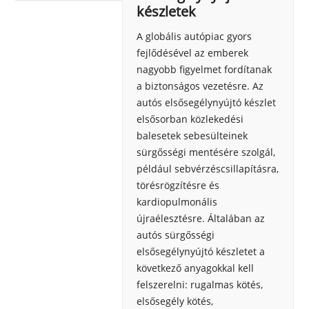
készletek
A globális autópiac gyors
fejlődésével az emberek
nagyobb figyelmet fordítanak
a biztonságos vezetésre. Az
autós elsősegélynyújtó készlet
elsősorban közlekedési
balesetek sebesülteinek
sürgősségi mentésére szolgál,
például sebvérzéscsillapításra,
törésrögzítésre és
kardiopulmonális
újraélesztésre. Általában az
autós sürgősségi
elsősegélynyújtó készletet a
következő anyagokkal kell
felszerelni: rugalmas kötés,
elsősegély kötés,