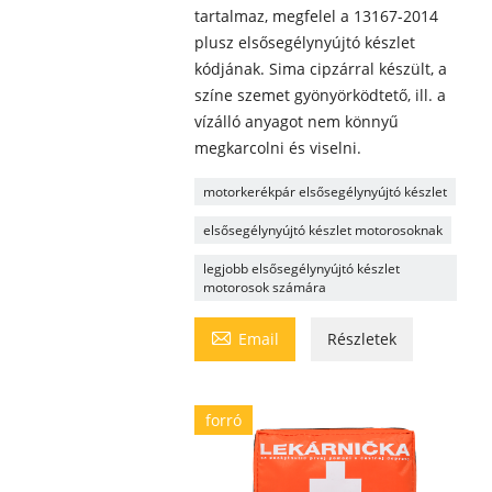
tartalmaz, megfelel a 13167-2014
plusz elsősegélynyújtó készlet
kódjának. Sima cipzárral készült, a
színe szemet gyönyörködtető, ill. a
vízálló anyagot nem könnyű
megkarcolni és viselni.
motorkerékpár elsősegélynyújtó készlet
elsősegélynyújtó készlet motorosoknak
legjobb elsősegélynyújtó készlet
motorosok számára

Email
Részletek
forró