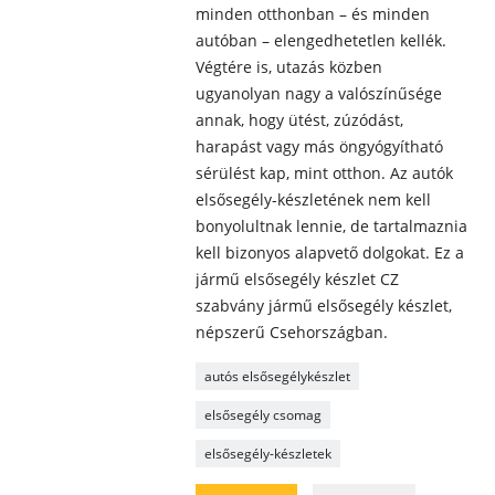
minden otthonban – és minden
autóban – elengedhetetlen kellék.
Végtére is, utazás közben
ugyanolyan nagy a valószínűsége
annak, hogy ütést, zúzódást,
harapást vagy más öngyógyítható
sérülést kap, mint otthon. Az autók
elsősegély-készletének nem kell
bonyolultnak lennie, de tartalmaznia
kell bizonyos alapvető dolgokat. Ez a
jármű elsősegély készlet CZ
szabvány jármű elsősegély készlet,
népszerű Csehországban.
autós elsősegélykészlet
elsősegély csomag
elsősegély-készletek