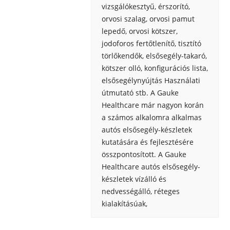
vizsgálókesztyű, érszorító,
orvosi szalag, orvosi pamut
lepedő, orvosi kötszer,
jodoforos fertőtlenítő, tisztító
törlőkendők, elsősegély-takaró,
kötszer olló, konfigurációs lista,
elsősegélynyújtás Használati
útmutató stb. A Gauke
Healthcare már nagyon korán
a számos alkalomra alkalmas
autós elsősegély-készletek
kutatására és fejlesztésére
összpontosított. A Gauke
Healthcare autós elsősegély-
készletek vízálló és
nedvességálló, réteges
kialakításúak,