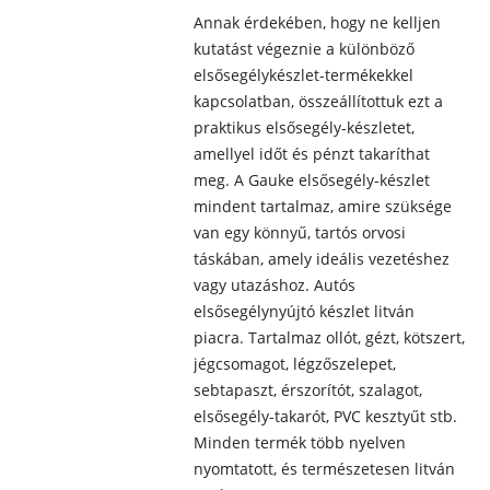
Annak érdekében, hogy ne kelljen
kutatást végeznie a különböző
elsősegélykészlet-termékekkel
kapcsolatban, összeállítottuk ezt a
praktikus elsősegély-készletet,
amellyel időt és pénzt takaríthat
meg. A Gauke elsősegély-készlet
mindent tartalmaz, amire szüksége
van egy könnyű, tartós orvosi
táskában, amely ideális vezetéshez
vagy utazáshoz. Autós
elsősegélynyújtó készlet litván
piacra. Tartalmaz ollót, gézt, kötszert,
jégcsomagot, légzőszelepet,
sebtapaszt, érszorítót, szalagot,
elsősegély-takarót, PVC kesztyűt stb.
Minden termék több nyelven
nyomtatott, és természetesen litván