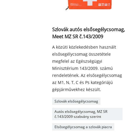
Szlovák autós elsősegélycsomag,
Meet MZ SR č.143/2009
A közúti közlekedésben használt
elsősegélycsomag összetétele
megfelel az Egészségügyi
Minisztérium 143/2009. számú
rendeletének. Az elsősegélycsomag
az M1, N, T, C és Ps kategóriájú
gépjárművekhez készült.
Szlovák elsősegélycsomag
Autós elsősegélycsomag, MZ SR
č.143/2009 szabvány szerint
Elsősegélycsomag a szlovák piacra