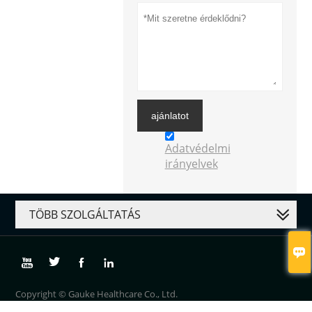
ajánlatot
Adatvédelmi
irányelvek
TÖBB SZOLGÁLTATÁS





Copyright © Gauke Healthcare Co., Ltd.