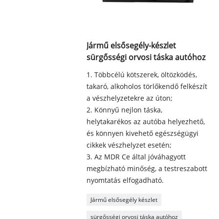
Jármű elsősegély-készlet
sürgősségi orvosi táska autóhoz
1. Többcélú kötszerek, öltözködés,
takaró, alkoholos törlőkendő felkészít
a vészhelyzetekre az úton;
2. Könnyű nejlon táska,
helytakarékos az autóba helyezhető,
és könnyen kivehető egészségügyi
cikkek vészhelyzet esetén;
3. Az MDR Ce által jóváhagyott
megbízható minőség, a testreszabott
nyomtatás elfogadható.
Jármű elsősegély készlet
sürgősségi orvosi táska autóhoz