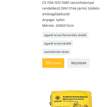
CE FDA ISO13485 tanúsítvánnyal
rendelkező DIN13164 jármű túlélési
elsősegélykészlet
Anyaga: nylon
Mérete: 20X6X15cm
egyedi orvosi felszerelés táskák
egyedi orvosi táskák
autóskészlet táska

Email
Részletek