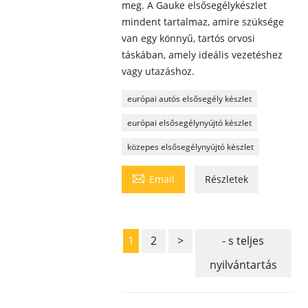
meg. A Gauke elsősegélykészlet
mindent tartalmaz, amire szüksége
van egy könnyű, tartós orvosi
táskában, amely ideális vezetéshez
vagy utazáshoz.
európai autós elsősegély készlet
európai elsősegélynyújtó készlet
közepes elsősegélynyújtó készlet

Email
Részletek
1
2
>
- s teljes
nyilvántartás