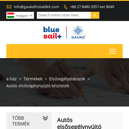

info@gaukefirstaidkit.com
+86 27 8480 3357 ext 8049


magyar

Toggl
a ház
>
Termékek
>
Elsősegélydobozok
>
Autós elsősegélynyújtó készletek
TÖBB
Autós
TERMÉK
elsősegélynyújtó