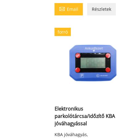

Email
Részletek
forró
Elektronikus
parkolótárcsa/időzítő KBA
jóváhagyással
KBA jóváhagyás,