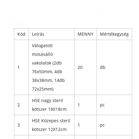
Kód
Leírás
MENNY
Mértékegység
Válogatott
mosásálló
vakolatok (2db
1
20
db
76x50mm, 4db
38x38mm, 14db
72x25mm)
HSE nagy steril
2
1
pc
kötszer 18X18cm
HSE Közepes steril
3
1
pc
kötszer 12X12cm