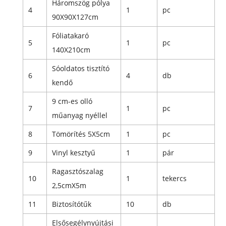
Háromszög pólya
4
1
pc
90X90X127cm
Fóliatakaró
5
1
pc
140X210cm
Sóoldatos tisztító
6
4
db
kendő
9 cm-es olló
7
1
pc
műanyag nyéllel
8
Tömörítés 5X5cm
1
pc
9
Vinyl kesztyű
1
pár
Ragasztószalag
10
1
tekercs
2,5cmX5m
11
Biztosítótűk
10
db
Elsősegélynyújtási