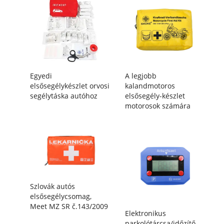
Egyedi
A legjobb
elsősegélykészlet orvosi
kalandmotoros
segélytáska autóhoz
elsősegély-készlet
motorosok számára
Szlovák autós
elsősegélycsomag,
Meet MZ SR č.143/2009
Elektronikus
parkolótárcsa/időzítő