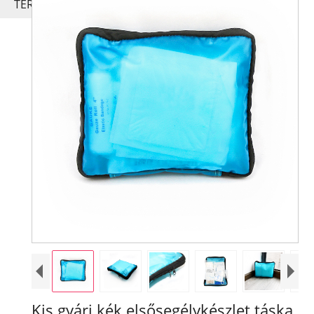
TERMÉK
Kis gyári kék elsősegélykészlet táska