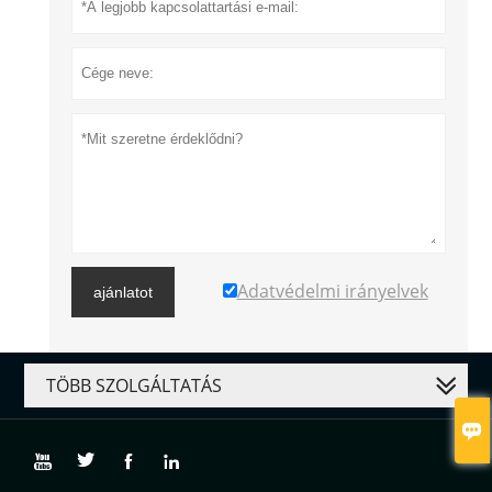
Adatvédelmi irányelvek
ajánlatot
TÖBB SZOLGÁLTATÁS




