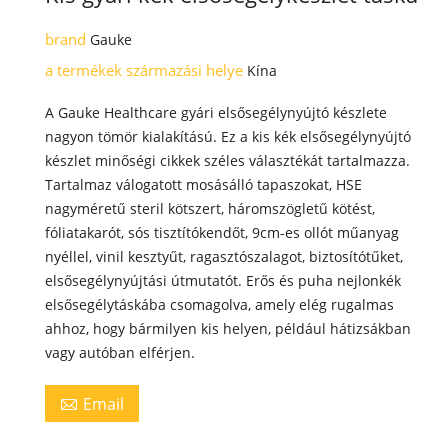
brand
Gauke
a termékek származási helye
Kína
A Gauke Healthcare gyári elsősegélynyújtó készlete
nagyon tömör kialakítású. Ez a kis kék elsősegélynyújtó
készlet minőségi cikkek széles választékát tartalmazza.
Tartalmaz válogatott mosásálló tapaszokat, HSE
nagyméretű steril kötszert, háromszögletű kötést,
fóliatakarót, sós tisztítókendőt, 9cm-es ollót műanyag
nyéllel, vinil kesztyűt, ragasztószalagot, biztosítótűket,
elsősegélynyújtási útmutatót. Erős és puha nejlonkék
elsősegélytáskába csomagolva, amely elég rugalmas
ahhoz, hogy bármilyen kis helyen, például hátizsákban
vagy autóban elférjen.
Email
