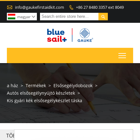

info@gaukefirstaidkit.com
+86 27 8480 3357 ext 8049


magyar

Toggl
a ház
>
Termékek
>
Elsősegélydobozok
>
Autós elsősegélynyújtó készletek
>
Kis gyári kék elsősegélykészlet táska
TÖBB