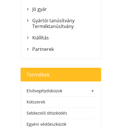
Jó gyár

Gyártói tanúsítvány

Terméktanúsítvány
Kiállítás

Partnerek

Termékek
+
Elsősegélydobozok
Kötszerek
Sebkezelő öltözködés
Egyéni védőeszközök