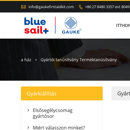

info@gaukefirstaidkit.com
+86 27 8480 3357 ext 8049

ITTHO
a ház
>
Gyártói tanúsítvány Terméktanúsítvány
Gyárkiállítás
Gyár
Elsősegélycsomag

gyártósor
Miért válasszon minket?
