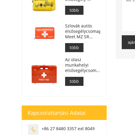
készlet
motorosok
több
számára
Szlovák autós
elsősegélycsomag,
Meet MZ SR
č.143/2009
aján
több
Az olasz
munkahelyi
elsősegélycsomagok
megfelelnek a
DM 388 del
több
15/07/2003
szabványnak.
Kapcsolattartási Adatai
+86 27 8480 3357 ext 8049
