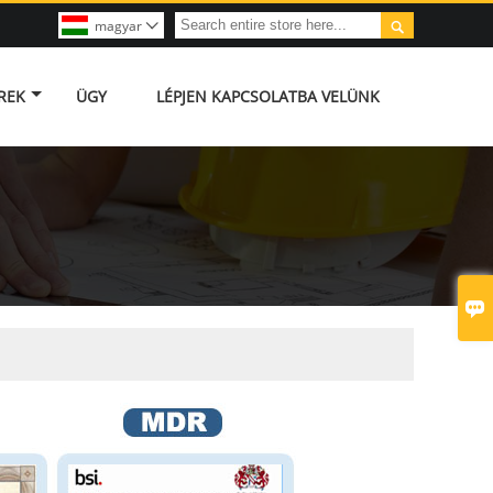

magyar

REK
ÜGY
LÉPJEN KAPCSOLATBA VELÜNK
