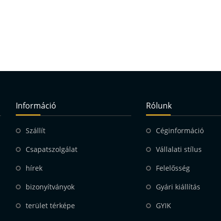
Információ
Rólunk
Szállít
Céginformáció
Csapatszolgálat
Vállalati stílus
hírek
Felelősség
bizonyítványok
Gyári kiállítás
terület térképe
GYIK