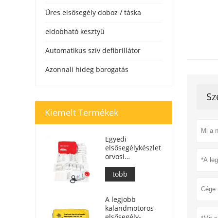
Üres elsősegély doboz / táska
eldobható kesztyű
Automatikus szív defibrillátor
Azonnali hideg borogatás
Sz
Kiemelt Termékek
Egyedi
elsősegélykészlet
orvosi
segélytáska
autóhoz
több
A legjobb
kalandmotoros
elsősegély-