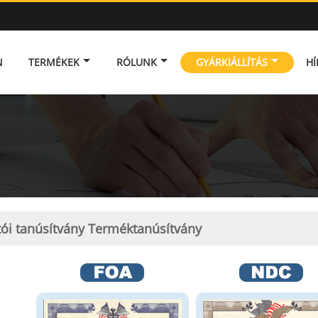
N
TERMÉKEK
RÓLUNK
GYÁRKIÁLLÍTÁS
HÍ
tói tanúsítvány Terméktanúsítvány