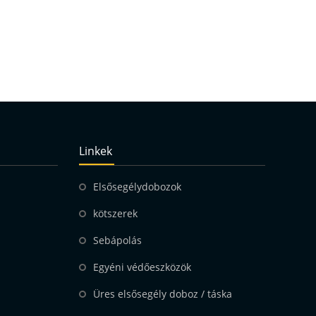
Linkek
Elsősegélydobozok
kötszerek
Sebápolás
Egyéni védőeszközök
Üres elsősegély doboz / táska