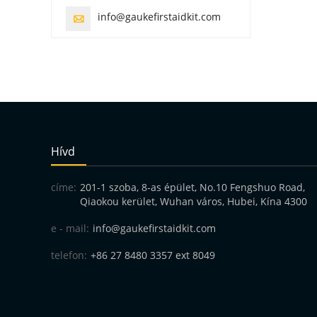
info@gaukefirstaidkit.com

Hívd
címe:
201-1 szoba, 8-as épület, No.10 Fengshuo Road,
Qiaokou kerület, Wuhan város, Hubei, Kína 4300
e - mail:
info@gaukefirstaidkit.com
telefon:
+86 27 8480 3357 ext 8049