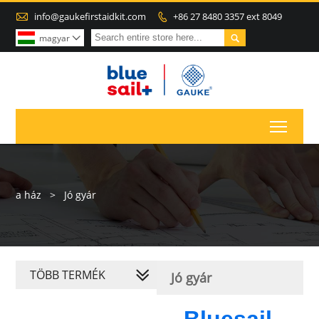

info@gaukefirstaidkit.com
+86 27 8480 3357 ext 8049


magyar

Toggl
a ház
>
Jó gyár
TÖBB TERMÉK
Jó gyár