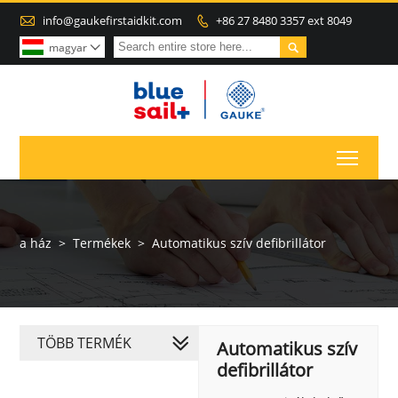

info@gaukefirstaidkit.com
+86 27 8480 3357 ext 8049


magyar

Toggl
a ház
>
Termékek
>
Automatikus szív defibrillátor
TÖBB TERMÉK
Automatikus szív
defibrillátor