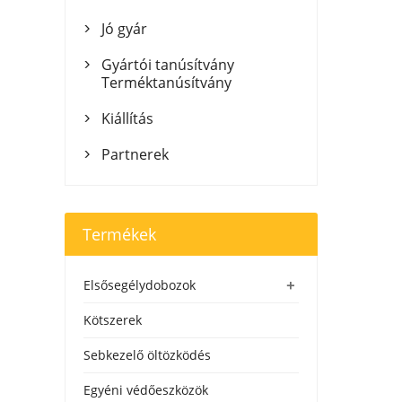
Jó gyár

Gyártói tanúsítvány

Terméktanúsítvány
Kiállítás

Partnerek

Termékek
+
Elsősegélydobozok
Kötszerek
Sebkezelő öltözködés
Egyéni védőeszközök