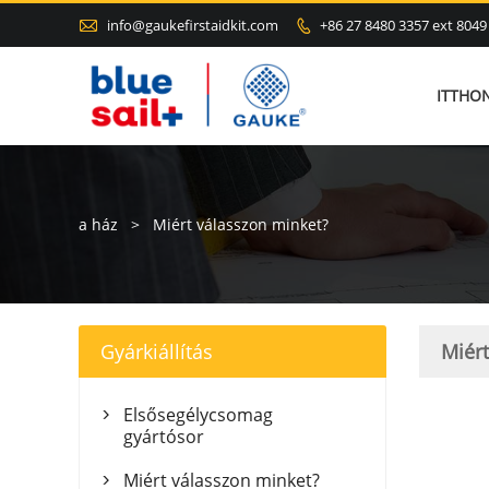

info@gaukefirstaidkit.com
+86 27 8480 3357 ext 8049

ITTHO
a ház
>
Miért válasszon minket?
Gyárkiállítás
Miért
Elsősegélycsomag

gyártósor
Miért válasszon minket?
