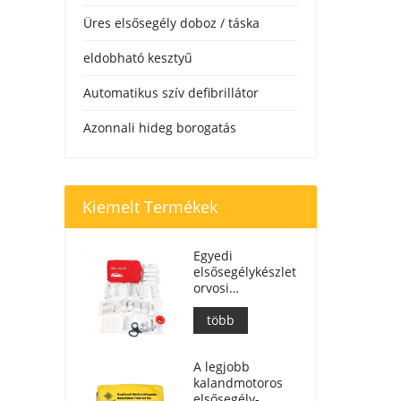
Üres elsősegély doboz / táska
eldobható kesztyű
Automatikus szív defibrillátor
Azonnali hideg borogatás
Kiemelt Termékek
Egyedi
elsősegélykészlet
orvosi
segélytáska
autóhoz
több
A legjobb
kalandmotoros
elsősegély-