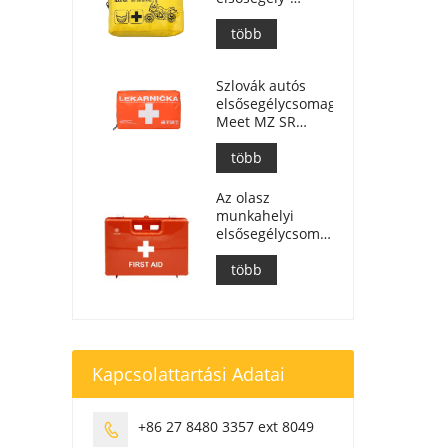
készlet
motorosok
több
számára
Szlovák autós
elsősegélycsomag,
Meet MZ SR
č.143/2009
több
Az olasz
munkahelyi
elsősegélycsomagok
megfelelnek a
DM 388 del
több
15/07/2003
szabványnak.
Kapcsolattartási Adatai
+86 27 8480 3357 ext 8049
