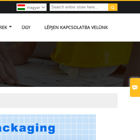

magyar

REK
ÜGY
LÉPJEN KAPCSOLATBA VELÜNK
