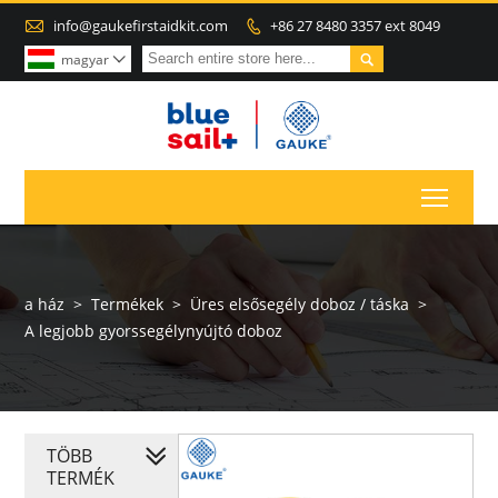

info@gaukefirstaidkit.com
+86 27 8480 3357 ext 8049


magyar

Toggl
a ház
>
Termékek
>
Üres elsősegély doboz / táska
>
A legjobb gyorssegélynyújtó doboz
TÖBB
TERMÉK