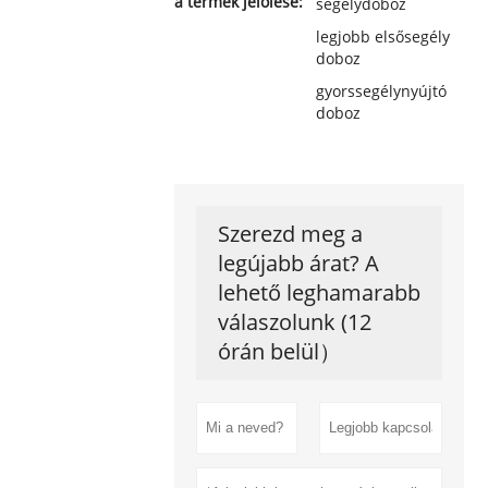
a termék jelölése:
segélydoboz
legjobb elsősegély
doboz
gyorssegélynyújtó
doboz
Szerezd meg a
legújabb árat? A
lehető leghamarabb
válaszolunk (12
órán belül）