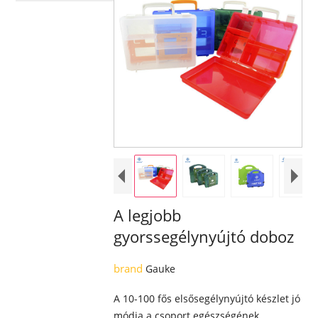
A legjobb
gyorssegélynyújtó doboz
brand
Gauke
A 10-100 fős elsősegélynyújtó készlet jó
módja a csoport egészségének