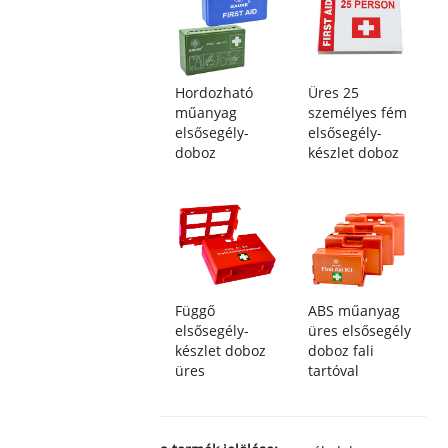
Hordozható
Üres 25
műanyag
személyes fém
elsősegély-
elsősegély-
doboz
készlet doboz
Függő
ABS műanyag
elsősegély-
üres elsősegély
készlet doboz
doboz fali
üres
tartóval