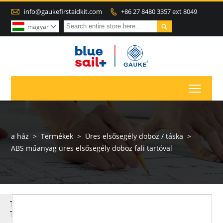

info@gaukefirstaidkit.com
+86 27 8480 3357 ext 8049


magyar

Toggl
a ház
>
Termékek
>
Üres elsősegély doboz / táska
>
ABS műanyag üres elsősegély doboz fali tartóval
TÖBB
TERMÉK