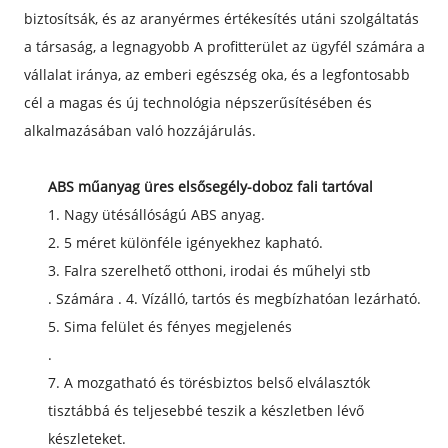
biztosítsák, és az aranyérmes értékesítés utáni szolgáltatás
a társaság, a legnagyobb A profitterület az ügyfél számára a
vállalat iránya, az emberi egészség oka, és a legfontosabb
cél a magas és új technológia népszerűsítésében és
alkalmazásában való hozzájárulás.
ABS műanyag üres elsősegély-doboz fali tartóval
1. Nagy ütésállóságú ABS anyag.
2. 5 méret különféle igényekhez kapható.
3. Falra szerelhető otthoni, irodai és műhelyi stb
. Számára . 4. Vízálló, tartós és megbízhatóan lezárható.
5. Sima felület és fényes megjelenés
.
7. A mozgatható és törésbiztos belső elválasztók
tisztábbá és teljesebbé teszik a készletben lévő
készleteket.