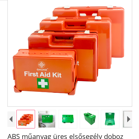
ABS műanyag üres elsősegély doboz