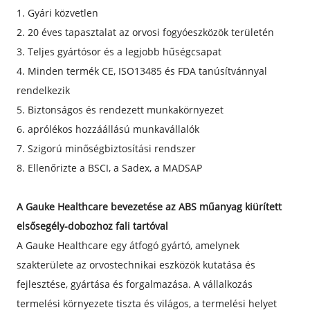
1. Gyári közvetlen
2. 20 éves tapasztalat az orvosi fogyóeszközök területén
3. Teljes gyártósor és a legjobb hűségcsapat
4. Minden termék CE, ISO13485 és FDA tanúsítvánnyal
rendelkezik
5. Biztonságos és rendezett munkakörnyezet
6. aprólékos hozzáállású munkavállalók
7. Szigorú minőségbiztosítási rendszer
8. Ellenőrizte a BSCI, a Sadex, a MADSAP
A Gauke Healthcare bevezetése az ABS műanyag kiürített
elsősegély-dobozhoz fali tartóval
A Gauke Healthcare egy átfogó gyártó, amelynek
szakterülete az orvostechnikai eszközök kutatása és
fejlesztése, gyártása és forgalmazása. A vállalkozás
termelési környezete tiszta és világos, a termelési helyet