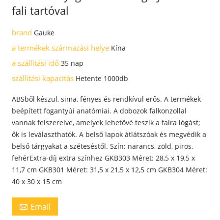
fali tartóval
brand
Gauke
a termékek származási helye
Kína
a szállítási idő
35 nap
szállítási kapacitás
Hetente 1000db
ABSből készül, sima, fényes és rendkívül erős. A termékek
beépített fogantyúi anatómiai. A dobozok falkonzollal
vannak felszerelve, amelyek lehetővé teszik a falra lógást;
ők is leválaszthatók. A belső lapok átlátszóak és megvédik a
belső tárgyakat a széteséstől. Szín: narancs, zöld, piros,
fehérExtra-díj extra színhez GKB303 Méret: 28,5 x 19,5 x
11,7 cm GKB301 Méret: 31,5 x 21,5 x 12,5 cm GKB304 Méret:
40 x 30 x 15 cm
Email
