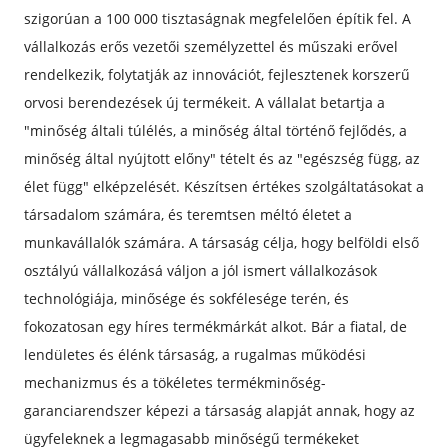
szigorúan a 100 000 tisztaságnak megfelelően építik fel. A
vállalkozás erős vezetői személyzettel és műszaki erővel
rendelkezik, folytatják az innovációt, fejlesztenek korszerű
orvosi berendezések új termékeit. A vállalat betartja a
"minőség általi túlélés, a minőség által történő fejlődés, a
minőség által nyújtott előny" tételt és az "egészség függ, az
élet függ" elképzelését. Készítsen értékes szolgáltatásokat a
társadalom számára, és teremtsen méltó életet a
munkavállalók számára. A társaság célja, hogy belföldi első
osztályú vállalkozásá váljon a jól ismert vállalkozások
technológiája, minősége és sokfélesége terén, és
fokozatosan egy híres termékmárkát alkot. Bár a fiatal, de
lendületes és élénk társaság, a rugalmas működési
mechanizmus és a tökéletes termékminőség-
garanciarendszer képezi a társaság alapját annak, hogy az
ügyfeleknek a legmagasabb minőségű termékeket