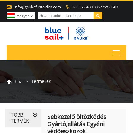

info@gaukefirstaidkit.com
+86 27 8480 3357 ext 8049


magyar

Toggl
>
Termékek
a ház

TÖBB
Sebkezelő öltözködés
TERMÉK
Gyártó,ellátás Egyéni
védőeszközök