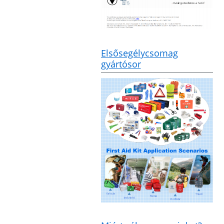
Elsősegélycsomag
gyártósor