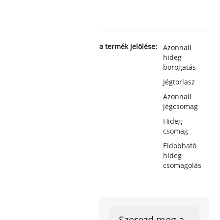
a termék jelölése:
Azonnali
hideg
borogatás
Jégtorlasz
Azonnali
jégcsomag
Hideg
csomag
Eldobható
hideg
csomagolás
Szerezd meg a