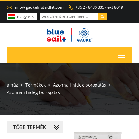

info@gaukefirstaidkit.com
+86 27 8480 3357 ext 8049


magyar

Toggl
a ház
>
Termékek
>
Azonnali hideg borogatás
>
Azonnali hideg borogatás
TÖBB TERMÉK