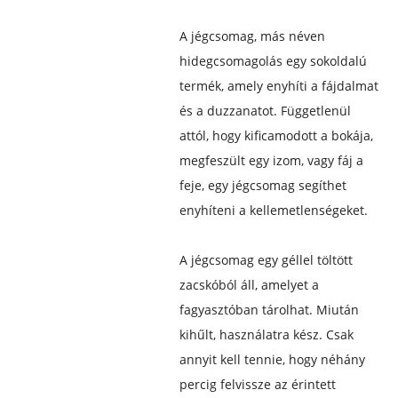
A jégcsomag, más néven
hidegcsomagolás egy sokoldalú
termék, amely enyhíti a fájdalmat
és a duzzanatot. Függetlenül
attól, hogy kificamodott a bokája,
megfeszült egy izom, vagy fáj a
feje, egy jégcsomag segíthet
enyhíteni a kellemetlenségeket.
A jégcsomag egy géllel töltött
zacskóból áll, amelyet a
fagyasztóban tárolhat. Miután
kihűlt, használatra kész. Csak
annyit kell tennie, hogy néhány
percig felvissze az érintett