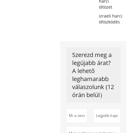
harci
öltözet
izraeli harci
öltözködés
Szerezd meg a
legújabb árat?
A lehető
leghamarabb
válaszolunk (12
órán belül）