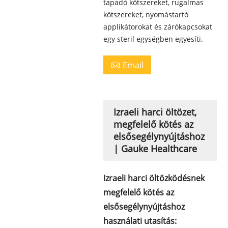
tapadó kötszereket, rugalmas
kötszereket, nyomástartó
applikátorokat és zárókapcsokat
egy steril egységben egyesíti.
Email

Izraeli harci öltözet,
megfelelő kötés az
elsősegélynyújtáshoz
| Gauke Healthcare
Izraeli harci öltözködésnek
megfelelő kötés az
elsősegélynyújtáshoz
használati utasítás: