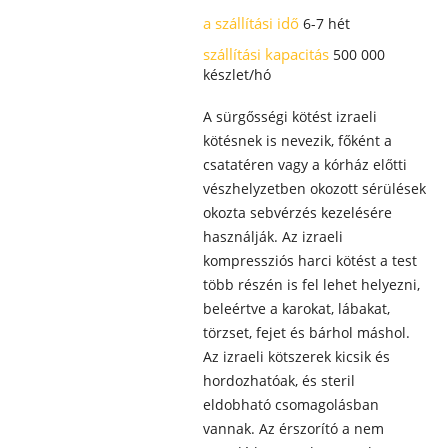
a szállítási idő
6-7 hét
szállítási kapacitás
500 000
készlet/hó
A sürgősségi kötést izraeli
kötésnek is nevezik, főként a
csatatéren vagy a kórház előtti
vészhelyzetben okozott sérülések
okozta sebvérzés kezelésére
használják. Az izraeli
kompressziós harci kötést a test
több részén is fel lehet helyezni,
beleértve a karokat, lábakat,
törzset, fejet és bárhol máshol.
Az izraeli kötszerek kicsik és
hordozhatóak, és steril
eldobható csomagolásban
vannak. Az érszorító a nem