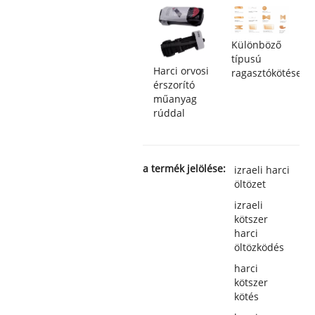
Különböző
típusú
Harci orvosi
ragasztókötések
érszorító
műanyag
rúddal
a termék jelölése:
izraeli harci
öltözet
izraeli
kötszer
harci
öltözködés
harci
kötszer
kötés