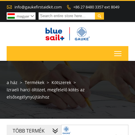

info@gaukefirstaidkit.com
+86 27 8480 3357 ext 8049


magyar

Toggl
a ház
>
Termékek
>
Kötszerek
>
Izraeli harci öltözet, megfelelő kötés az
elsősegélynyújtáshoz
TÖBB TERMÉK