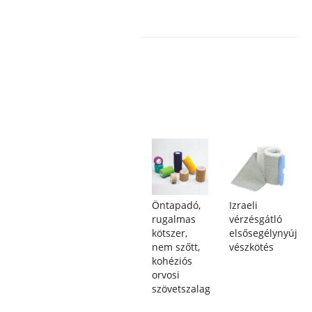
Öntapadó,
Izraeli
rugalmas
vérzésgátló
kötszer,
elsősegélynyújtó
nem szőtt,
vészkötés
kohéziós
orvosi
szövetszalag