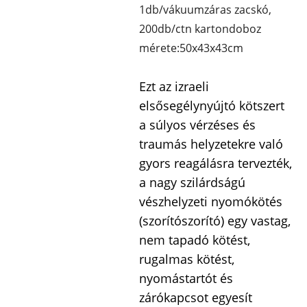
1db/vákuumzáras zacskó,
200db/ctn kartondoboz
mérete:50x43x43cm
Ezt az izraeli
elsősegélynyújtó kötszert
a súlyos vérzéses és
traumás helyzetekre való
gyors reagálásra tervezték,
a nagy szilárdságú
vészhelyzeti nyomókötés
(szorítószorító) egy vastag,
nem tapadó kötést,
rugalmas kötést,
nyomástartót és
zárókapcsot egyesít