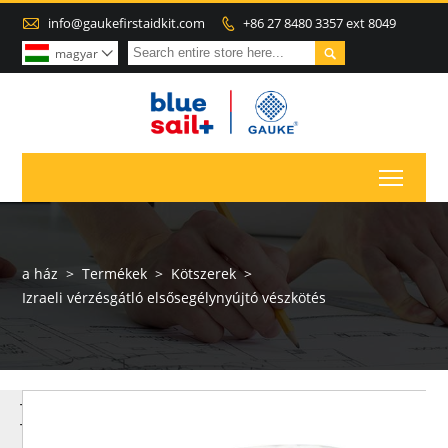

info@gaukefirstaidkit.com
+86 27 8480 3357 ext 8049


magyar

Toggl
a ház
>
Termékek
>
Kötszerek
>
Izraeli vérzésgátló elsősegélynyújtó vészkötés
TÖBB
TERMÉK