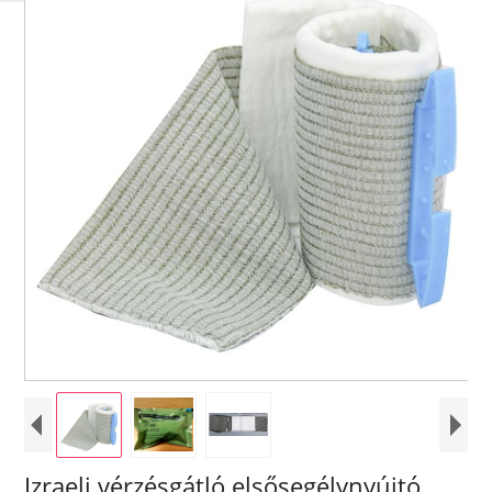
Izraeli vérzésgátló elsősegélynyújtó