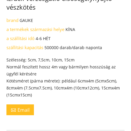
vészkötés
brand
GAUKE
a termékek származási helye
KÍNA
a szállítási idő
4-6 HÉT
szállítási kapacitás
500000 darab/darab naponta
Szélesség: 5cm, 7,5cm, 10cm, 15cm
Normál feszített hossz 4m vagy bármilyen hosszúság az
ügyfél kérésére
Kötésméret (párna mérete): például 6cmx4m (5cmx5cm),
8cmx4m (7.5cmx7.5cm), 10cmx4m (10cmx12cm), 15cmx4m
(15cmx15cm)
Email
