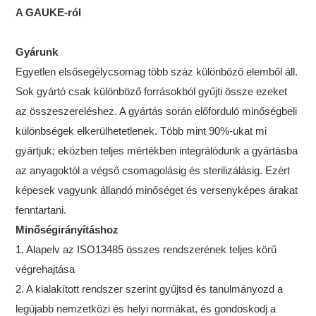
A GAUKE-ról
Gyárunk
Egyetlen elsősegélycsomag több száz különböző elemből áll.
Sok gyártó csak különböző forrásokból gyűjti össze ezeket
az összeszereléshez. A gyártás során előforduló minőségbeli
különbségek elkerülhetetlenek. Több mint 90%-ukat mi
gyártjuk; eközben teljes mértékben integrálódunk a gyártásba
az anyagoktól a végső csomagolásig és sterilizálásig. Ezért
képesek vagyunk állandó minőséget és versenyképes árakat
fenntartani.
Minőségirányításhoz
1. Alapelv az ISO13485 összes rendszerének teljes körű
végrehajtása
2. A kialakított rendszer szerint gyűjtsd és tanulmányozd a
legújabb nemzetközi és helyi normákat, és gondoskodj a