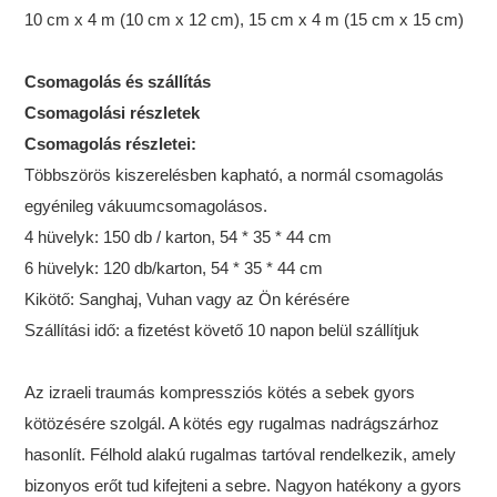
10 cm x 4 m (10 cm x 12 cm), 15 cm x 4 m (15 cm x 15 cm)
Csomagolás és szállítás
Csomagolási részletek
Csomagolás részletei:
Többszörös kiszerelésben kapható, a normál csomagolás
egyénileg vákuumcsomagolásos.
4 hüvelyk: 150 db / karton, 54 * 35 * 44 cm
6 hüvelyk: 120 db/karton, 54 * 35 * 44 cm
Kikötő: Sanghaj, Vuhan vagy az Ön kérésére
Szállítási idő: a fizetést követő 10 napon belül szállítjuk
Az izraeli traumás kompressziós kötés a sebek gyors
kötözésére szolgál. A kötés egy rugalmas nadrágszárhoz
hasonlít. Félhold alakú rugalmas tartóval rendelkezik, amely
bizonyos erőt tud kifejteni a sebre. Nagyon hatékony a gyors