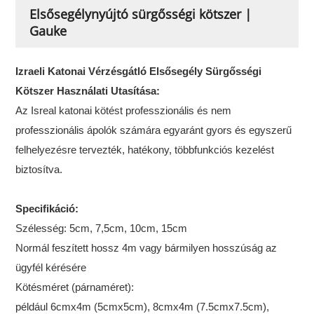
Elsősegélynyújtó sürgősségi kötszer |
Gauke
Izraeli Katonai Vérzésgátló Elsősegély Sürgősségi
Kötszer Használati Utasítása:
Az Isreal katonai kötést professzionális és nem
professzionális ápolók számára egyaránt gyors és egyszerű
felhelyezésre tervezték, hatékony, többfunkciós kezelést
biztosítva.
Specifikáció:
Szélesség: 5cm, 7,5cm, 10cm, 15cm
Normál feszített hossz 4m vagy bármilyen hosszúság az
ügyfél kérésére
Kötésméret (párnaméret):
például 6cmx4m (5cmx5cm), 8cmx4m (7.5cmx7.5cm),