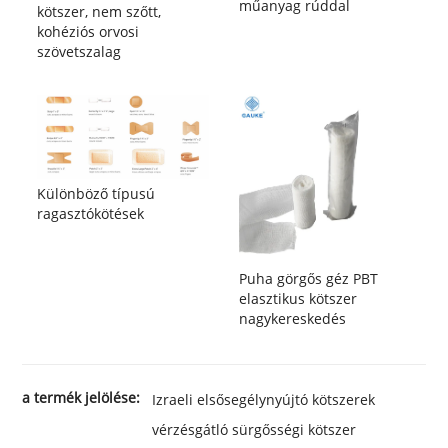
műanyag rúddal
kötszer, nem szőtt,
kohéziós orvosi
szövetszalag
Különböző típusú
ragasztókötések
Puha görgős géz PBT
elasztikus kötszer
nagykereskedés
a termék jelölése:
Izraeli elsősegélynyújtó kötszerek
vérzésgátló sürgősségi kötszer