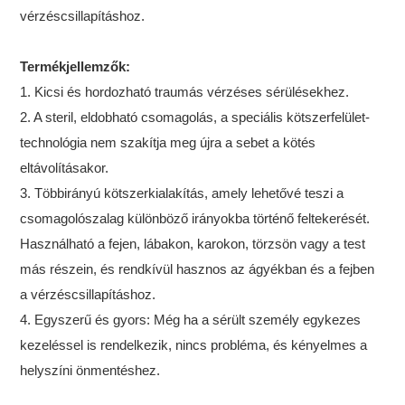
vérzéscsillapításhoz.
Termékjellemzők:
1. Kicsi és hordozható traumás vérzéses sérülésekhez.
2. A steril, eldobható csomagolás, a speciális kötszerfelület-
technológia nem szakítja meg újra a sebet a kötés
eltávolításakor.
3. Többirányú kötszerkialakítás, amely lehetővé teszi a
csomagolószalag különböző irányokba történő feltekerését.
Használható a fejen, lábakon, karokon, törzsön vagy a test
más részein, és rendkívül hasznos az ágyékban és a fejben
a vérzéscsillapításhoz.
4. Egyszerű és gyors: Még ha a sérült személy egykezes
kezeléssel is rendelkezik, nincs probléma, és kényelmes a
helyszíni önmentéshez.