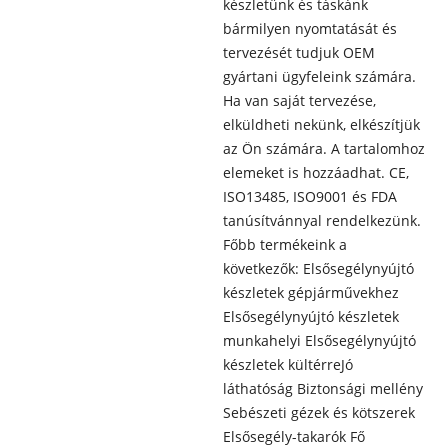
készletünk és táskánk
bármilyen nyomtatását és
tervezését tudjuk OEM
gyártani ügyfeleink számára.
Ha van saját tervezése,
elküldheti nekünk, elkészítjük
az Ön számára. A tartalomhoz
elemeket is hozzáadhat. CE,
ISO13485, ISO9001 és FDA
tanúsítvánnyal rendelkezünk.
Főbb termékeink a
következők: Elsősegélynyújtó
készletek gépjárművekhez
Elsősegélynyújtó készletek
munkahelyi Elsősegélynyújtó
készletek kültérreJó
láthatóság Biztonsági mellény
Sebészeti gézek és kötszerek
Elsősegély-takarók Fő