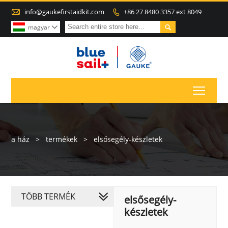

info@gaukefirstaidkit.com
+86 27 8480 3357 ext 8049


magyar

Toggl
a ház
>
termékek
>
elsősegély-készletek
TÖBB TERMÉK
elsősegély-
készletek