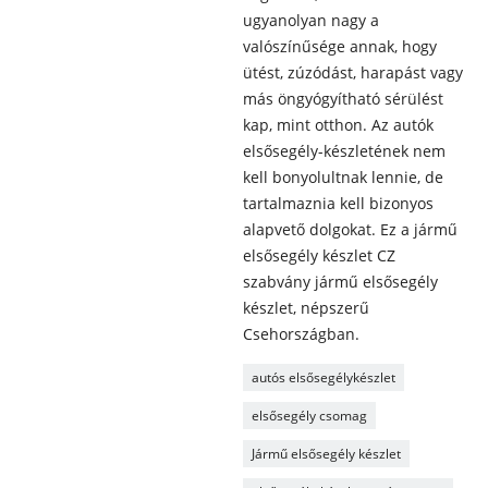
ugyanolyan nagy a
valószínűsége annak, hogy
ütést, zúzódást, harapást vagy
más öngyógyítható sérülést
kap, mint otthon. Az autók
elsősegély-készletének nem
kell bonyolultnak lennie, de
tartalmaznia kell bizonyos
alapvető dolgokat. Ez a jármű
elsősegély készlet CZ
szabvány jármű elsősegély
készlet, népszerű
Csehországban.
autós elsősegélykészlet
elsősegély csomag
Jármű elsősegély készlet