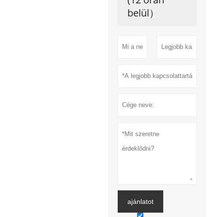
belül）
ajánlatot