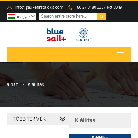

info@gaukefirstaidkit.com
+86 27 8480 3357 ext 8049


magyar

Toggl
a ház
>
Kiállítás
TÖBB TERMÉK
Kiállítás