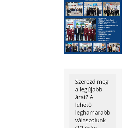
Szerezd meg
a legújabb
árat? A
lehető
leghamarabb
válaszolunk
(12 órán