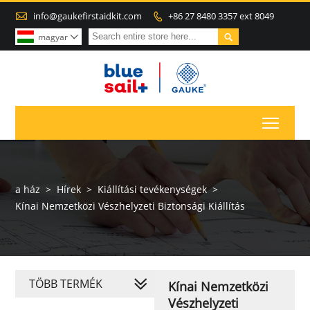

info@gaukefirstaidkit.com
+86 27 8480 3357 ext 8049


magyar

Toggl
a ház
>
Hírek
>
Kiállítási tevékenységek
>
Kínai Nemzetközi Vészhelyzeti Biztonsági Kiállítás
TÖBB TERMÉK
Kínai Nemzetközi
Vészhelyzeti