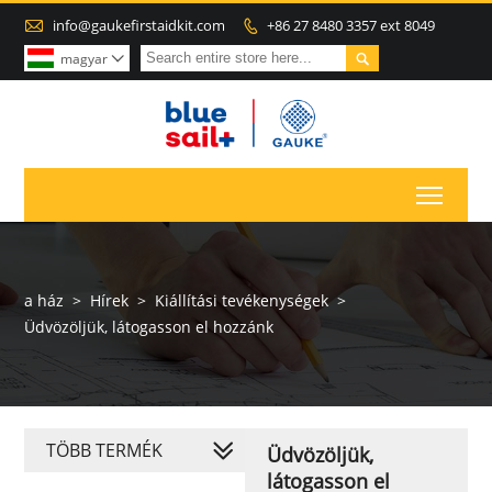

info@gaukefirstaidkit.com
+86 27 8480 3357 ext 8049


magyar

Toggl
a ház
>
Hírek
>
Kiállítási tevékenységek
>
Üdvözöljük, látogasson el hozzánk
TÖBB TERMÉK
Üdvözöljük,
látogasson el