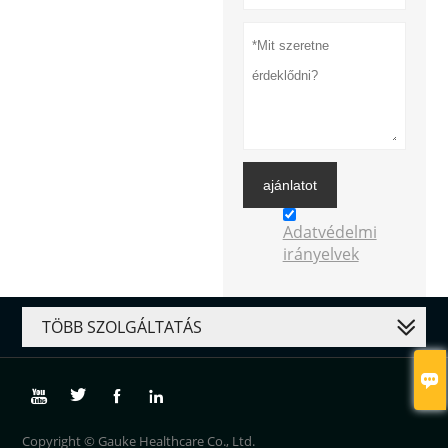
ajánlatot
Adatvédelmi
irányelvek
TÖBB SZOLGÁLTATÁS





Copyright © Gauke Healthcare Co., Ltd.