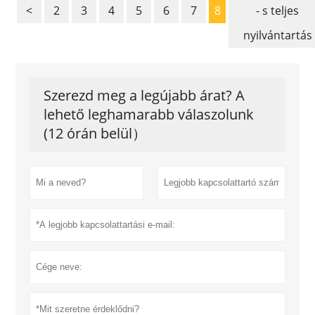
<
2
3
4
5
6
7
8
- s teljes
nyilvántartás
Szerezd meg a legújabb árat? A
lehető leghamarabb válaszolunk
(12 órán belül）