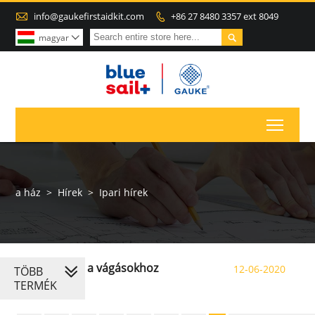

info@gaukefirstaidkit.com
+86 27 8480 3357 ext 8049


magyar

Toggl
a ház
>
Hírek
>
Ipari hírek
Elsősegély a vágásokhoz
12-06-2020
TÖBB
TERMÉK