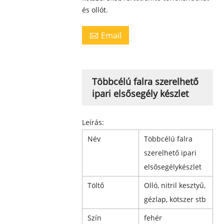
és ollót.
Email

Többcélú falra szerelhető
ipari elsősegély készlet
Leírás:
Név
Többcélú falra
szerelhető ipari
elsősegélykészlet
Töltő
Olló, nitril kesztyű,
gézlap, kötszer stb
Szín
fehér