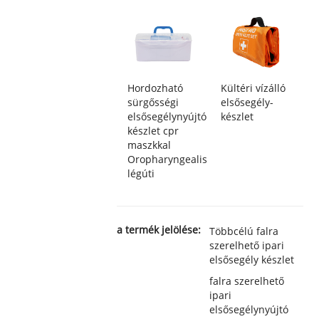
Hordozható
Kültéri vízálló
sürgősségi
elsősegély-
elsősegélynyújtó
készlet
készlet cpr
maszkkal
Oropharyngealis
légúti
a termék jelölése:
Többcélú falra
szerelhető ipari
elsősegély készlet
falra szerelhető
ipari
elsősegélynyújtó