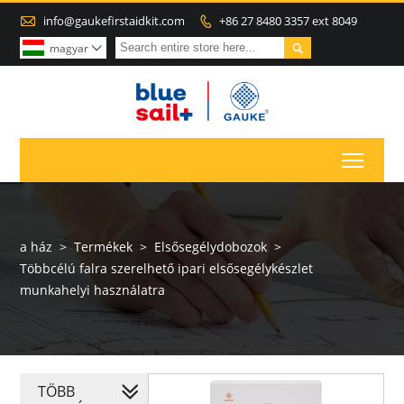

info@gaukefirstaidkit.com
+86 27 8480 3357 ext 8049


magyar

Toggl
a ház
>
Termékek
>
Elsősegélydobozok
>
Többcélú falra szerelhető ipari elsősegélykészlet
munkahelyi használatra
TÖBB