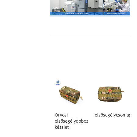
Orvosi
elsősegélycsomag
elsősegélydoboz
készlet