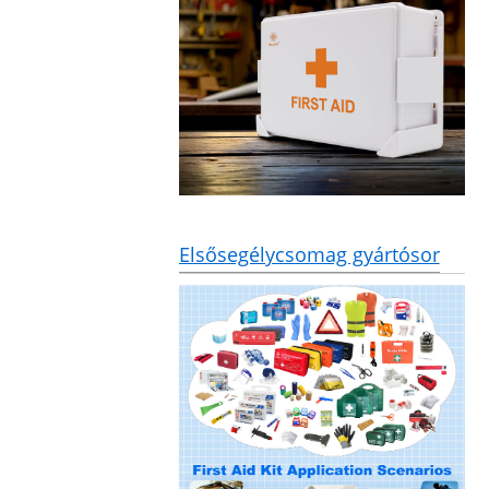
Elsősegélycsomag gyártósor