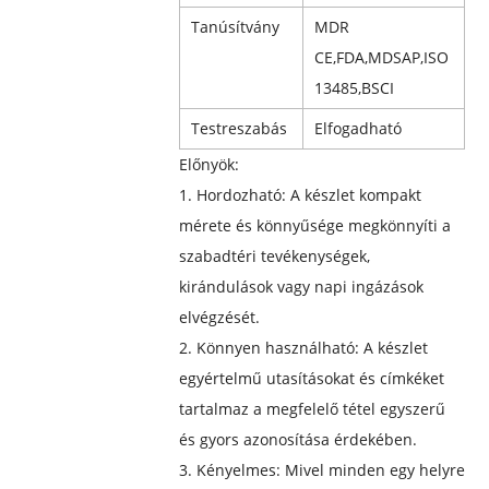
Tanúsítvány
MDR
CE,FDA,MDSAP,ISO
13485,BSCI
Testreszabás
Elfogadható
Előnyök:
1. Hordozható: A készlet kompakt
mérete és könnyűsége megkönnyíti a
szabadtéri tevékenységek,
kirándulások vagy napi ingázások
elvégzését.
2. Könnyen használható: A készlet
egyértelmű utasításokat és címkéket
tartalmaz a megfelelő tétel egyszerű
és gyors azonosítása érdekében.
3. Kényelmes: Mivel minden egy helyre