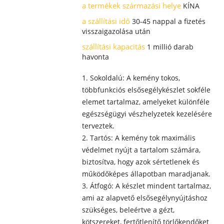
a termékek származási helye
KÍNA
a szállítási idő
30-45 nappal a fizetés
visszaigazolása után
szállítási kapacitás
1 millió darab
havonta
1. Sokoldalú: A kemény tokos,
többfunkciós elsősegélykészlet sokféle
elemet tartalmaz, amelyeket különféle
egészségügyi vészhelyzetek kezelésére
terveztek.
2. Tartós: A kemény tok maximális
védelmet nyújt a tartalom számára,
biztosítva, hogy azok sértetlenek és
működőképes állapotban maradjanak.
3. Átfogó: A készlet mindent tartalmaz,
ami az alapvető elsősegélynyújtáshoz
szükséges, beleértve a gézt,
kötszereket, fertőtlenítő törlőkendőket