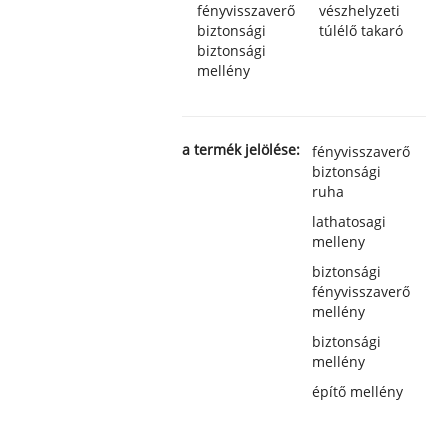
fényvisszaverő
vészhelyzeti
biztonsági
túlélő takaró
biztonsági
mellény
a termék jelölése:
fényvisszaverő
biztonsági
ruha
lathatosagi
melleny
biztonsági
fényvisszaverő
mellény
biztonsági
mellény
építő mellény