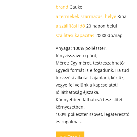
brand
Gauke
a termékek származási helye
Kína
a szállítási idő
20 napon belül
szállítási kapacitás
20000db/nap
Anyaga: 100% poliészter,
fényvisszaverő pánt;
Méret: Egy méret, testreszabható;
Egyedi formát is elfogadunk. Ha tud
tervezési alkotást ajánlani, kérjük,
vegye fel velünk a kapcsolatot!
Jó láthatóság éjszaka.
Könnyebben láthatóvá tesz sötét
környezetben.
100% poliészter szövet, légáteresztő
és rugalmas.
