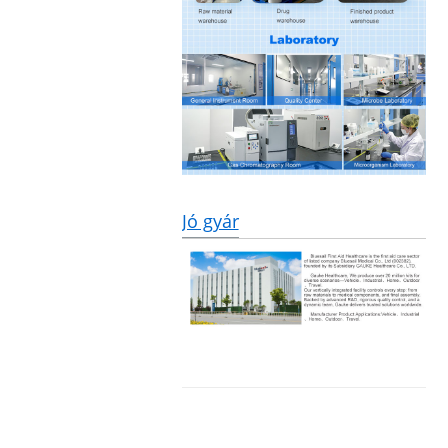
Jó gyár