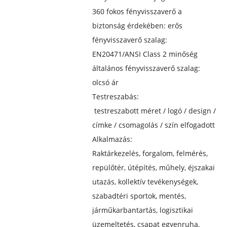
360 fokos fényvisszaverő a
biztonság érdekében: erős
fényvisszaverő szalag:
EN20471/ANSI Class 2 minőség
általános fényvisszaverő szalag:
olcsó ár
Testreszabás:
testreszabott méret / logó / design /
címke / csomagolás / szín elfogadott
Alkalmazás:
Raktárkezelés, forgalom, felmérés,
repülőtér, útépítés, műhely, éjszakai
utazás, kollektív tevékenységek,
szabadtéri sportok, mentés,
járműkarbantartás, logisztikai
üzemeltetés, csapat egyenruha,