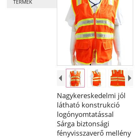
TERMÉK
Nagykereskedelmi jól
látható konstrukció
logónyomtatással
Sárga biztonsági
fényvisszaverő mellény