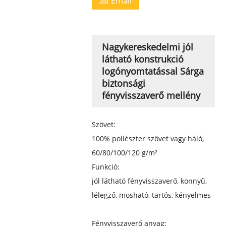
Email
Nagykereskedelmi jól
látható konstrukció
logónyomtatással Sárga
biztonsági
fényvisszaverő mellény
Szövet:
100% poliészter szövet vagy háló,
60/80/100/120 g/m²
Funkció:
jól látható fényvisszaverő, könnyű,
lélegző, mosható, tartós, kényelmes
Fényvisszaverő anyag: