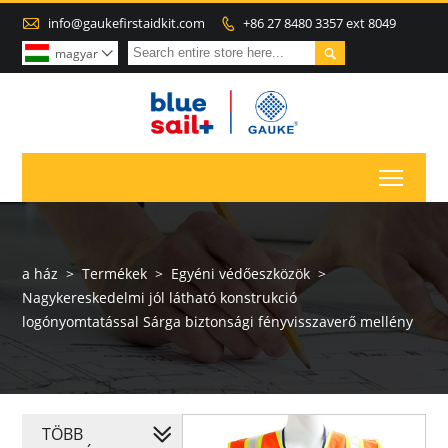

info@gaukefirstaidkit.com
+86 27 8480 3357 ext 8049


magyar

Toggl
a ház
>
Termékek
>
Egyéni védőeszközök
>
Nagykereskedelmi jól látható konstrukció
logónyomtatással Sárga biztonsági fényvisszaverő mellény
TÖBB