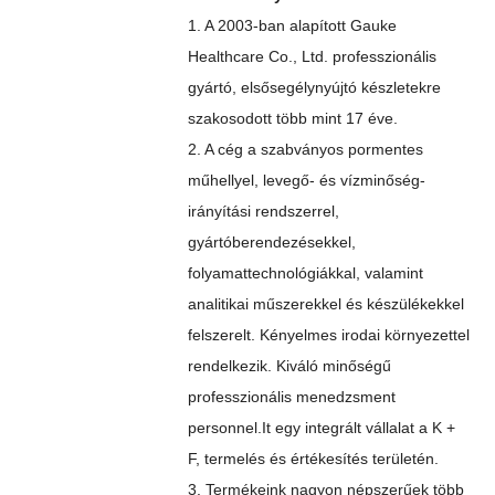
1. A 2003-ban alapított Gauke
Healthcare Co., Ltd. professzionális
gyártó, elsősegélynyújtó készletekre
szakosodott több mint 17 éve.
2. A cég a szabványos pormentes
műhellyel, levegő- és vízminőség-
irányítási rendszerrel,
gyártóberendezésekkel,
folyamattechnológiákkal, valamint
analitikai műszerekkel és készülékekkel
felszerelt. Kényelmes irodai környezettel
rendelkezik. Kiváló minőségű
professzionális menedzsment
personnel.It egy integrált vállalat a K +
F, termelés és értékesítés területén.
3. Termékeink nagyon népszerűek több