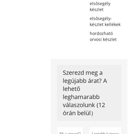
elsősegély
készlet
elsősegély-
készlet kellékek
hordozható
orvosi készlet
Szerezd meg a
legújabb árat? A
lehető
leghamarabb
válaszolunk (12
órán belül）