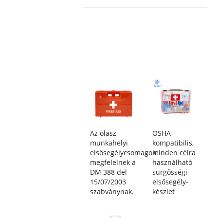
Az olasz
OSHA-
munkahelyi
kompatibilis,
elsősegélycsomagok
minden célra
megfelelnek a
használható
DM 388 del
sürgősségi
15/07/2003
elsősegély-
szabványnak.
készlet