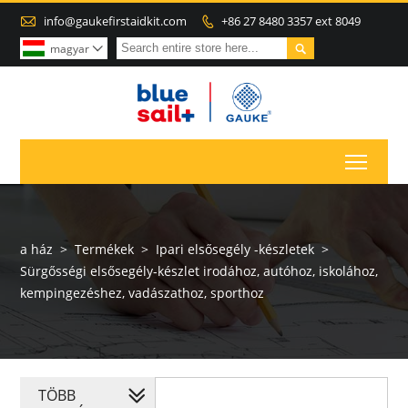

info@gaukefirstaidkit.com
+86 27 8480 3357 ext 8049


magyar

Toggl
a ház
>
Termékek
>
Ipari elsősegély -készletek
>
Sürgősségi elsősegély-készlet irodához, autóhoz, iskolához,
kempingezéshez, vadászathoz, sporthoz
TÖBB