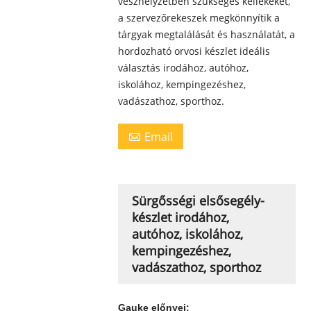
vészhelyzetben szükséges kellékeket,
a szervezőrekeszek megkönnyítik a
tárgyak megtalálását és használatát, a
hordozható orvosi készlet ideális
választás irodához, autóhoz,
iskolához, kempingezéshez,
vadászathoz, sporthoz.
Email

Sürgősségi elsősegély-
készlet irodához,
autóhoz, iskolához,
kempingezéshez,
vadászathoz, sporthoz
Gauke előnyei: