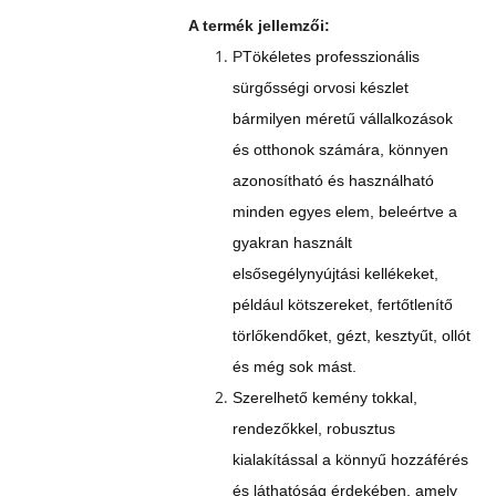
A termék jellemzői:
P
Tökéletes professzionális
sürgősségi orvosi készlet
bármilyen méretű vállalkozások
és otthonok számára, könnyen
azonosítható és használható
minden egyes elem, beleértve a
gyakran használt
elsősegélynyújtási kellékeket,
például kötszereket, fertőtlenítő
törlőkendőket, gézt, kesztyűt, ollót
és még sok mást.
Szerelhető kemény tokkal,
rendezőkkel, robusztus
kialakítással a könnyű hozzáférés
és láthatóság érdekében, amely