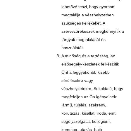
lehetővé teszi, hogy gyorsan
megtalálja a vészhelyzetben
szükséges kellékeket. A
szervezőrekeszek megkönnyítik a
tárgyak megtalálását és
használatát.
A minőség és a tartósság, az
elsősegély-készletek felkészítik
Önt a leggyakoribb kisebb
sérülésekre vagy
vészhelyzetekre. Sokoldalú, hogy
megfeleljen az Ön igényeinek:
jármű, túlélés, szekrény,
körutazás, kisállat, iroda, emt
segélyszolgálat, kollégium,
kemping, utazás, hajó,