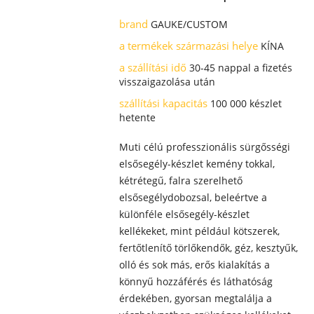
brand
GAUKE/CUSTOM
a termékek származási helye
KÍNA
a szállítási idő
30-45 nappal a fizetés
visszaigazolása után
szállítási kapacitás
100 000 készlet
hetente
Muti célú professzionális sürgősségi
elsősegély-készlet kemény tokkal,
kétrétegű, falra szerelhető
elsősegélydobozsal, beleértve a
különféle elsősegély-készlet
kellékeket, mint például kötszerek,
fertőtlenítő törlőkendők, géz, kesztyűk,
olló és sok más, erős kialakítás a
könnyű hozzáférés és láthatóság
érdekében, gyorsan megtalálja a