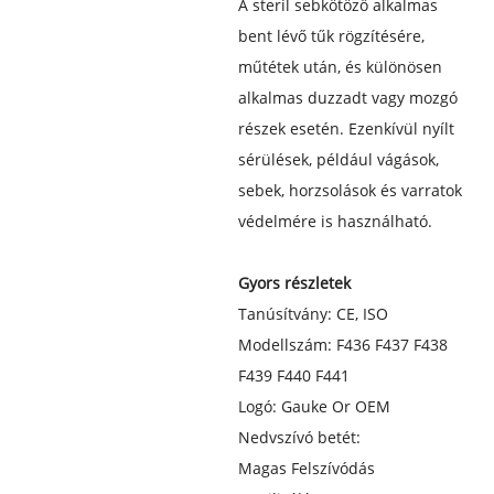
A steril sebkötöző alkalmas
bent lévő tűk rögzítésére,
műtétek után, és különösen
alkalmas duzzadt vagy mozgó
részek esetén. Ezenkívül nyílt
sérülések, például vágások,
sebek, horzsolások és varratok
védelmére is használható.
Gyors részletek
Tanúsítvány: CE, ISO
Modellszám: F436 F437 F438
F439 F440 F441
Logó: Gauke Or OEM
Nedvszívó betét:
Magas Felszívódás