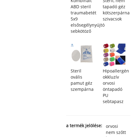
Kombinált
Steril, nem
ABD steril
tapadó géz
traumabetét
kötszerpárna
5x9
szivacsok
elsősegélynyújtó
sebkötöző
Steril
Hipoallergén
ovális
okkluzív
pamut géz
orvosi
szempárna
öntapadó
PU
sebtapasz
a termék jelölése:
orvosi
nem szőtt