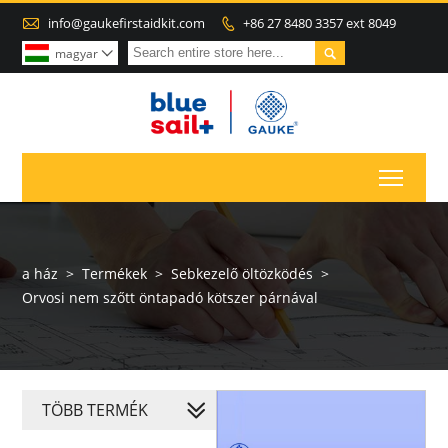

info@gaukefirstaidkit.com
+86 27 8480 3357 ext 8049


magyar

Toggl
a ház
>
Termékek
>
Sebkezelő öltözködés
>
Orvosi nem szőtt öntapadó kötszer párnával
TÖBB TERMÉK