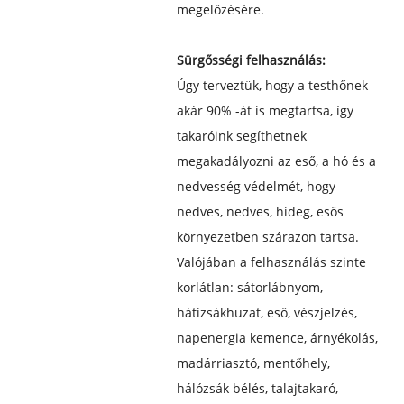
megelőzésére.
Sürgősségi felhasználás:
Úgy terveztük, hogy a testhőnek
akár 90% -át is megtartsa, így
takaróink segíthetnek
megakadályozni az eső, a hó és a
nedvesség védelmét, hogy
nedves, nedves, hideg, esős
környezetben szárazon tartsa.
Valójában a felhasználás szinte
korlátlan: sátorlábnyom,
hátizsákhuzat, eső, vészjelzés,
napenergia kemence, árnyékolás,
madárriasztó, mentőhely,
hálózsák bélés, talajtakaró,