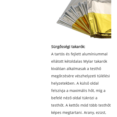
Sürgősségi takarók:
A tartós és fejlett alumíniummal
ellátott kétoldalas Mylar takarók
kiválóan alkalmasak a testhő
megőrzésére vészhelyzeti túlélési
helyzetekben. A külső oldal
felszívja a maximális hőt, míg a
befelé néző oldal tükrözi a
testhőt. A kettős mód több testhőt
képes megtartani. Arany, ezüst,