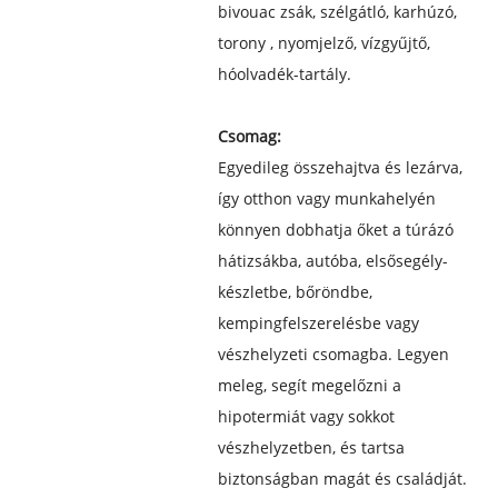
bivouac zsák, szélgátló, karhúzó,
torony , nyomjelző, vízgyűjtő,
hóolvadék-tartály.
Csomag:
Egyedileg összehajtva és lezárva,
így otthon vagy munkahelyén
könnyen dobhatja őket a túrázó
hátizsákba, autóba, elsősegély-
készletbe, bőröndbe,
kempingfelszerelésbe vagy
vészhelyzeti csomagba. Legyen
meleg, segít megelőzni a
hipotermiát vagy sokkot
vészhelyzetben, és tartsa
biztonságban magát és családját.