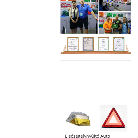
Elsősegélynyújtó
Autó