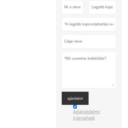
ajánlatot
Adatvédelmi
irányelvek