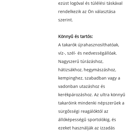
ezüst logóval és túlélési táskával
rendelkezik az Ön választása
szerint.
Könnyű és tartós:
A takarók újrahasznosíthatóak,
víz-, szél- és nedvességállóak.
Nagyszerű túrázáshoz,
hátizsákhoz, hegymászáshoz,
kempinghez, szabadban vagy a
vadonban utazáshoz és
kerékpározáshoz. Az ultra könnyű
takaróink mindenki népszerűek a
sürgősségi reagálóktól az
állóképességű sportolókig, és
ezeket használják az izzadás