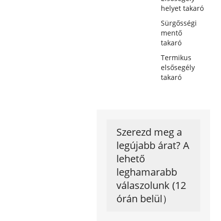
helyet takaró
Sürgősségi
mentő
takaró
Termikus
elsősegély
takaró
Szerezd meg a
legújabb árat? A
lehető
leghamarabb
válaszolunk (12
órán belül）