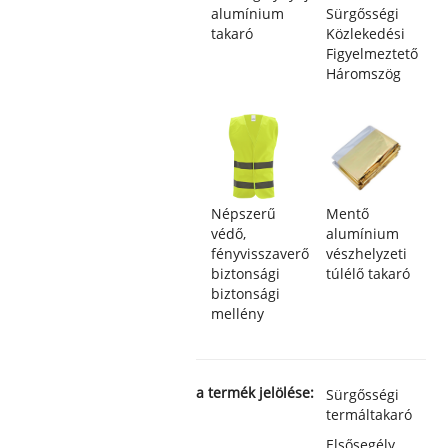
alumínium
Sürgősségi
takaró
Közlekedési
Figyelmeztető
Háromszög
Népszerű
Mentő
védő,
alumínium
fényvisszaverő
vészhelyzeti
biztonsági
túlélő takaró
biztonsági
mellény
a termék jelölése:
Sürgősségi
termáltakaró
Elsősegély