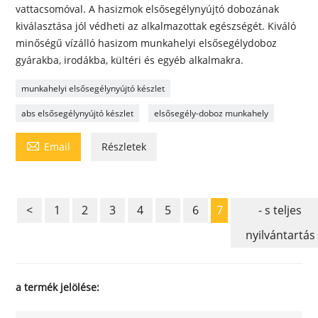
vattacsomóval. A hasizmok elsősegélynyújtó dobozának
kiválasztása jól védheti az alkalmazottak egészségét. Kiváló
minőségű vízálló hasizom munkahelyi elsősegélydoboz
gyárakba, irodákba, kültéri és egyéb alkalmakra.
munkahelyi elsősegélynyújtó készlet
abs elsősegélynyújtó készlet
elsősegély-doboz munkahely

Email
Részletek
<
1
2
3
4
5
6
7
- s teljes
nyilvántartás
a termék jelölése: