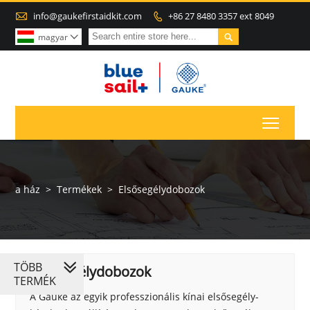

info@gaukefirstaidkit.com
+86 27 8480 3357 ext 8049


magyar

Toggl
a ház
>
Termékek
>
Elsősegélydobozok
TÖBB
Elsősegélydobozok
TERMÉK
A Gauke az egyik professzionális kínai elsősegély-