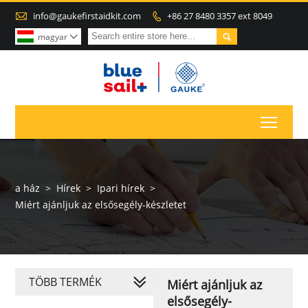

info@gaukefirstaidkit.com
+86 27 8480 3357 ext 8049


magyar

Toggl
a ház
>
Hírek
>
Ipari hírek
>
Miért ajánljuk az elsősegély-készletet
TÖBB TERMÉK
Miért ajánljuk az
elsősegély-