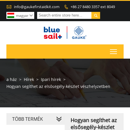

info@gaukefirstaidkit.com
+86 27 8480 3357 ext 8049


magyar

Toggl
a ház
>
Hírek
>
Ipari hírek
>
Hogyan segíthet az elsősegély-készlet vészhelyzetben
TÖBB TERMÉK
Hogyan segíthet az
elsősegély-készlet