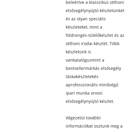
beleértve a klasszikus otthoni
elsősegélynyújtó készletünket
és az olyan speciális
készleteket, mint a
földrengés-túlélőkészlet és az
otthoni irodai készlet. Több
készletünk is
van
katalógus
mint a
bestseller
márkás elsősegély
táskakészletek
és
a
professzionális minőségű
ipari munka orvosi
elsősegélynyújtó készlet
.
Végezetül további
információkat osztunk meg a