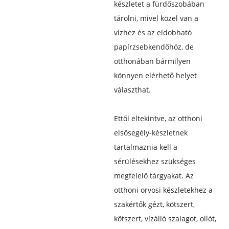
készletet a fürdőszobában
tárolni, mivel közel van a
vízhez és az eldobható
papírzsebkendőhöz, de
otthonában bármilyen
könnyen elérhető helyet
választhat.
Ettől eltekintve, az otthoni
elsősegély-készletnek
tartalmaznia kell a
sérülésekhez szükséges
megfelelő tárgyakat. Az
otthoni orvosi készletekhez a
szakértők gézt, kötszert,
kötszert, vízálló szalagot, ollót,