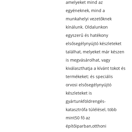
amelyeket mind az
egyéneknek, mind a
munkahelyi vezetőknek
kínálunk. Oldalunkon
egyszerű és hatékony
elsősegélynyújtó készleteket
találhat, melyeket már készen
is megvásárolhat, vagy
kiválaszthatja a kívánt tokot és
termékeket; és speciális
orvosi elsősegélynyújtó
készleteket is
gyártunk
földrengés-
katasztrófa túlélése
l, több
mint
50 fő az
építőiparban
,
otthoni