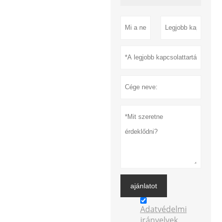
ajánlatot
Adatvédelmi
irányelvek