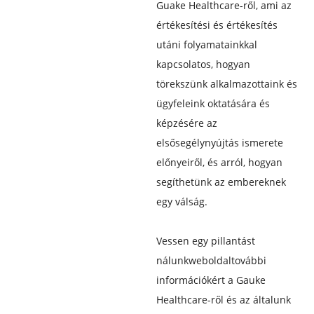
Guake Healthcare-ről, ami az
értékesítési és értékesítés
utáni folyamatainkkal
kapcsolatos, hogyan
törekszünk alkalmazottaink és
ügyfeleink oktatására és
képzésére az
elsősegélynyújtás ismerete
előnyeiről, és arról, hogyan
segíthetünk az embereknek
egy válság.
Vessen egy pillantást
nálunk
weboldal
további
információkért a Gauke
Healthcare-ről és az általunk