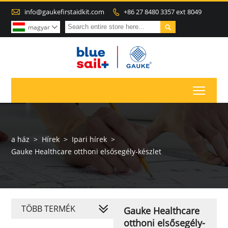

info@gaukefirstaidkit.com
+86 27 8480 3357 ext 8049


magyar

Toggl
a ház
>
Hírek
>
Ipari hírek
>
Gauke Healthcare otthoni elsősegély-készlet
TÖBB TERMÉK
Gauke Healthcare
otthoni elsősegély-