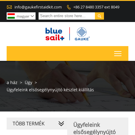

info@gaukefirstaidkit.com
+86 27 8480 3357 ext 8049


magyar

Toggl
a ház
>
Ügy
>
Ügyfeleink elsősegélynyújtó készlet kiállítás
TÖBB TERMÉK
Ügyfeleink
elsősegélynyújtó