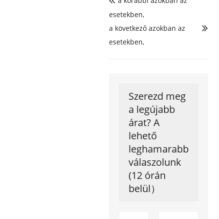
a korábbi azokban az

esetekben,
a következő azokban az

esetekben,
Szerezd meg
a legújabb
árat? A
lehető
leghamarabb
válaszolunk
(12 órán
belül）