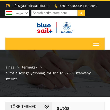

info@gaukefirstaidkit.com
+86 27 8480 3357 ext 8049


magyar

Toggl
a ház
>
termékek
>
autós elsősegélycsomag, mz sr č.143/2009 szabvány
szerint
TÖBB TERMÉK
autós