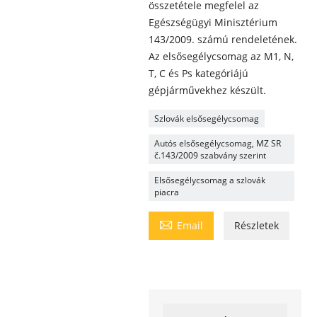
összetétele megfelel az
Egészségügyi Minisztérium
143/2009. számú rendeletének.
Az elsősegélycsomag az M1, N,
T, C és Ps kategóriájú
gépjárművekhez készült.
Szlovák elsősegélycsomag
Autós elsősegélycsomag, MZ SR
č.143/2009 szabvány szerint
Elsősegélycsomag a szlovák
piacra

Email
Részletek